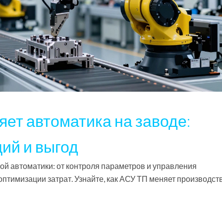
яет автоматика на заводе:
ий и выгод
 автоматики: от контроля параметров и управления
птимизации затрат. Узнайте, как АСУ ТП меняет производств