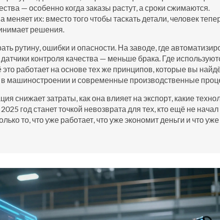
ства — особенно когда заказы растут, а сроки сжимаются.
 меняет их: вместо того чтобы таскать детали, человек тепе
ринимает решения.
рать рутину, ошибки и опасности. На заводе, где автоматизи
 датчики контроля качества — меньше брака. Где используют
это работает на основе тех же принципов, которые вы найдё
и в машиностроении и современные производственные проц
ия снижает затраты, как она влияет на экспорт, какие техно
2025 год станет точкой невозврата для тех, кто ещё не начал
лько то, что уже работает, что уже экономит деньги и что уже