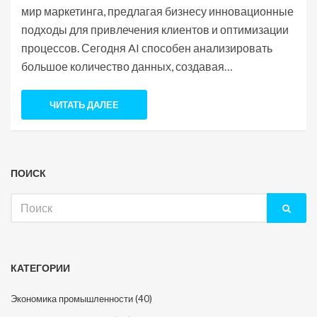
мир маркетинга, предлагая бизнесу инновационные
подходы для привлечения клиентов и оптимизации
процессов. Сегодня AI способен анализировать
большое количество данных, создавая
персонализированные предложения для каждого
клиента. В статье речь пойдёт о ключевых
ЧИТАТЬ ДАЛЕЕ
преимуществах использования AI в маркетинге и
подсветит влиятельных лидеров и их мнения в этой
области. Узнайте, как внедрение AI может повысить
ПОИСК
эффективность ваших маркетинговых кампаний и
улучшить отношения с клиентами.
Искать:
КАТЕГОРИИ
Экономика промышленности
(40)