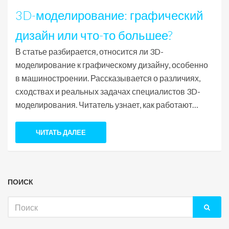
3D-моделирование: графический
дизайн или что-то большее?
В статье разбирается, относится ли 3D-
моделирование к графическому дизайну, особенно
в машиностроении. Рассказывается о различиях,
сходствах и реальных задачах специалистов 3D-
моделирования. Читатель узнает, как работают
инженеры с моделями, зачем нужна визуализация, и
почему от точности моделей зависит производство.
ЧИТАТЬ ДАЛЕЕ
Материал поможет тем, кто только знакомится с этой
областью, а также тем, кто задумывается о
профориентации. Приводятся интересные рабочие
ПОИСК
моменты и практические советы из инженерного
опыта.
Искать: