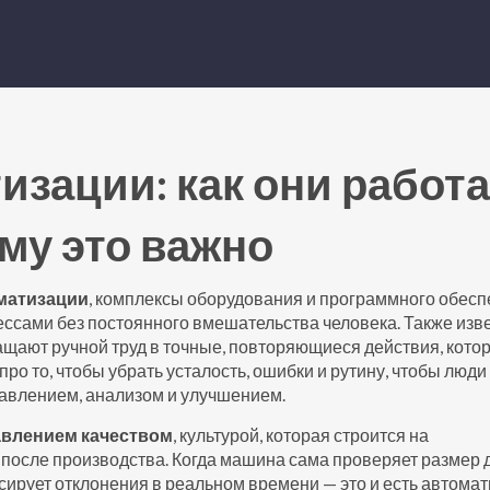
изации: как они работ
ему это важно
матизации
,
комплексы оборудования и программного обесп
ссами без постоянного вмешательства человека
. Также из
ращают ручной труд в точные, повторяющиеся действия, кото
про то, чтобы убрать усталость, ошибки и рутину, чтобы люди
равлением, анализом и улучшением.
авлением качеством
,
культурой, которая строится на
 после производства
. Когда машина сама проверяет размер 
ирует отклонения в реальном времени — это и есть автома