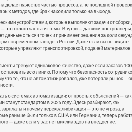
она делает качество частью процесса, а не последней провер
тарых методов, где брак находили только на выходе.
ескими устройствами, которые выполняют задачи от сборки 
т — это только часть системы. Внутри — датчики, контроллеры,
т данные с тысяч точек и принимает решения за доли секун
дом современном заводе в России. Даже если вы не видите
, которые управляют транспортировкой, подачей материалов
лиенты требуют одинаковое качество, даже если заказов 100
т остановить всю линию. Потому что безопасность сотрудник
у что те, кто не автоматизировался, уже потеряли рынок — о
ности.
нать о системах автоматизации: от простых объяснений — как
ии станут стандартом в 2025 году. Здесь разбирают, как
а зарплаты и почему переквалификация — это не угроза, а
торые раньше были только в США или Германии, теперь работ
алого — даже если у вас нет миллиардов на внедрение.