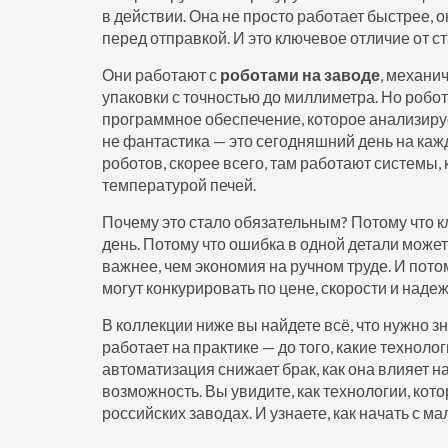
в действии. Она не просто работает быстрее, 
перед отправкой. И это ключевое отличие от с
Они работают с
роботами на заводе
,
механич
упаковки с точностью до миллиметра
. Но робо
программное обеспечение, которое анализируе
не фантастика — это сегодняшний день на каж
роботов, скорее всего, там работают системы
температурой печей.
Почему это стало обязательным? Потому что к
день. Потому что ошибка в одной детали може
важнее, чем экономия на ручном труде. И потом
могут конкурировать по цене, скорости и надеж
В коллекции ниже вы найдете всё, что нужно з
работает на практике — до того, какие технолог
автоматизация снижает брак, как она влияет н
возможность. Вы увидите, как технологии, ко
российских заводах. И узнаете, как начать с м