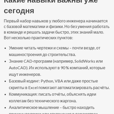
сегодня
Первый набор навыков у любого инженера начинается
с базовой математики и физики. Но без умения работать
в команде и решать задачи быстро, этих знаний мало.
Вот несколько практических пунктов:
Умение читать чертежи и схемы – почти везде, от
машиностроения до строительства.
Знание CAD‑программ (например, SolidWorks или
AutoCAD). Их используют в 90 % компаний, которые
ищут инженеров.
Базовый кодинг: Python, VBA или даже простые
скрипты в Excel помогают автоматизировать расчёты.
Коммуникация: писать отчёты, объяснять идеи
коллегам без технического жаргона.
Аналитическое мышление – быстро находить
причину поломки или отклонения в параметрах.