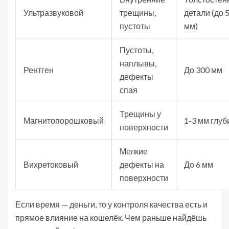
Ультразвуковой
трещины,
детали (до 
пустоты
мм)
Пустоты,
наплывы,
Рентген
До 300 мм
дефекты
спая
Трещины у
Магнитопорошковый
1-3 мм глу
поверхности
Мелкие
Вихретоковый
дефекты на
До 6 мм
поверхности
Если время — деньги, то у контроля качества есть и
прямое влияние на кошелёк. Чем раньше найдёшь