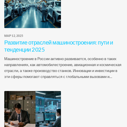
МАР 12, 2025
Развитие отраслей машиностроения: пути и
тенденции 2025
Машиностроение в России активно развивается, особенно в таких
направлениях, как автомобилестроение, авиационная и космическая
отрасли, а также производство станков. Инновации и инвестиции в
эти сферы помогают справляться с глобальными вызовами и
наращивать конкурентоспособность. Статья исследует ключевые
направления, делится интересными фактами и дает практические
советы для тех, кто связан с индустрией. Уделяется внимание тому,
какие изменения влияют на рынок и как компании адаптируются к
новым реалиям.