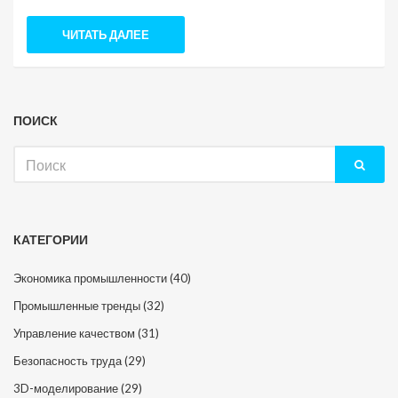
деятельностью, известны как 3D художники или
специалисты по 3D моделированию. Важность их
ЧИТАТЬ ДАЛЕЕ
работы заключается в способности точно
представлять конструкции и оптимизировать
производственные процессы.
ПОИСК
Искать:
КАТЕГОРИИ
Экономика промышленности
(40)
Промышленные тренды
(32)
Управление качеством
(31)
Безопасность труда
(29)
3D-моделирование
(29)