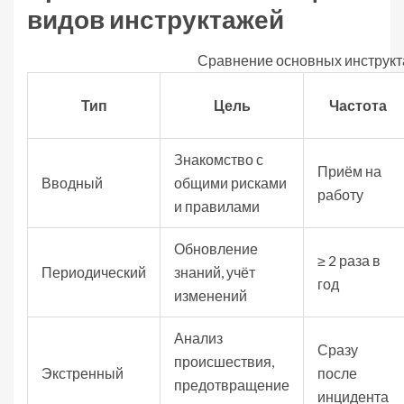
видов инструктажей
Сравнение основных инструкт
Тип
Цель
Частота
Знакомство с
Приём на
Вводный
общими рисками
работу
и правилами
Обновление
≥ 2 раза в
Периодический
знаний, учёт
год
изменений
Анализ
Сразу
происшествия,
Экстренный
после
предотвращение
инцидента