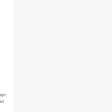
арт
ал