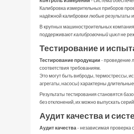
Контроль измерений
-
система обеспече
Калибровка измерительных приборов пров
надёжной калибровки любые результаты и
В крупных машиностроительных компаниях
поддерживают
калибровочный цикл
не реж
Тестирование и испыт
Тестирование продукции
-
проведение 
соответствия требованиям
.
Это могут быть виброды, термострессы, и
агрегаты, насосы) характерны длительные
Результаты тестирования становятся базо
без отклонений, их можно выпускать серий
Аудит качества и сис
Аудит качества
-
независимая проверка 