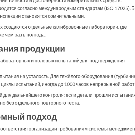
ния точности и достоверности измерительных средств
.
одится согласно международным стандартам (ISO 17025). Б
нспекции становятся сомнительными.
 создаются отдельные калибровочные лаборатории, где
е чем раз в полгода.
ания продукции
лабораторных и полевых испытаний для подтверждения
спытания на усталость. Для тяжёлого оборудования (турбин
 циклы испытаний, иногда до 1000 часов непрерывной работ
й для дальнейшего контроля: если детали прошли испытани
но без отдельного повторного теста.
темный подход
соответствия организации требованиям системы менеджмен