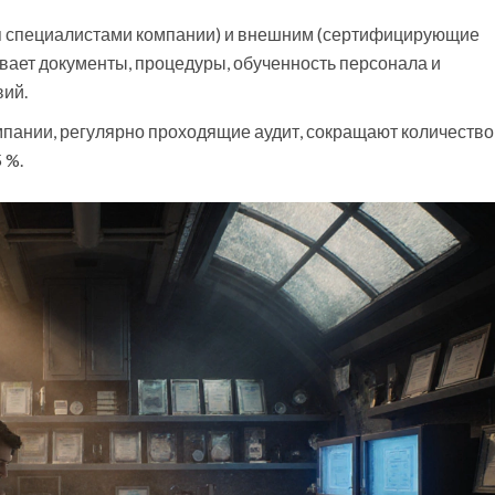
ся специалистами компании) и внешним (сертифицирующие
ывает документы, процедуры, обученность персонала и
вий.
омпании, регулярно проходящие аудит, сокращают количество
 %.