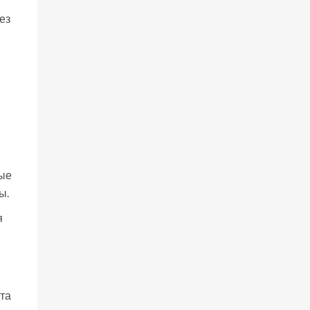
ез
ные
ы.
я
та