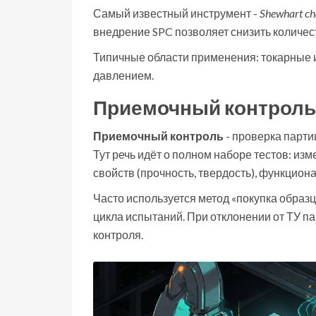
Самый известный инструмент -
Shewhart ch
внедрение SPC позволяет снизить количест
Типичные области применения: токарные и
давлением.
Приемочный контроль
Приемочный контроль
-
проверка партии
Тут речь идёт о полном наборе тестов: и
свойств (прочность, твердость), функцио
Часто используется метод «покупка образца
цикла испытаний. При отклонении от ТУ па
контроля.