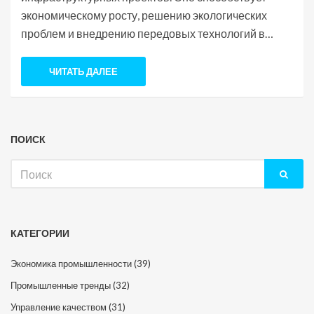
экономическому росту, решению экологических
проблем и внедрению передовых технологий в
различных отраслях. Рассмотрим, как
производственные процессы и инновации в
ЧИТАТЬ ДАЛЕЕ
машиностроении помогают улучшить нашу
повседневность. Также обсудим основные вызовы
перед этой отраслью и возможные пути их решения
ПОИСК
в ближайшие годы. Узнайте, как машиностроение
меняется и что оно может предложить нашему
Искать:
обществу.
КАТЕГОРИИ
Экономика промышленности
(39)
Промышленные тренды
(32)
Управление качеством
(31)