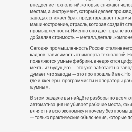
внедрение технологий, которые снижают чело
местам, а инструмент, который делает произв
заводах снижает брак, предотвращает травмы
машиностроение
,
отрасль, которая создаёт ст
промышленности. Именно оно даёт стране возм
добавляя стоимость — металл, детали, компон
Сегодня промышленность России сталкиваетс
кадров, зависимость от импорта технологий. 
появляются умные фабрики, внедряются цифро
мечты из будущего — это уже работает на завод
думает, что заводы — это про прошлый век. Н
где инженеры, программисты и операторы раб
а умным.
В этом разделе вы найдёте разборы по всем 
автоматизация не убивает рабочие места, как
влияет на всю экономику и почему без промыш
— только практические объяснения, которые по