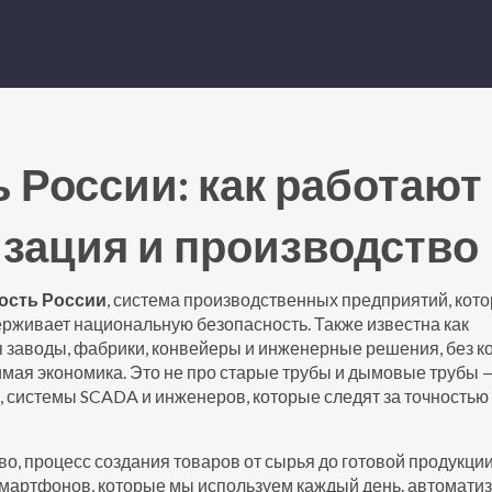
России: как работают
изация и производство
сть России
,
система производственных предприятий, кот
ерживает национальную безопасность
. Также известна как
бя заводы, фабрики, конвейеры и инженерные решения, без к
имая экономика.
Это не про старые трубы и дымовые трубы —
 системы SCADA и инженеров, которые следят за точностью
во
,
процесс создания товаров от сырья до готовой продукци
 смартфонов, которые мы используем каждый день.
автомати