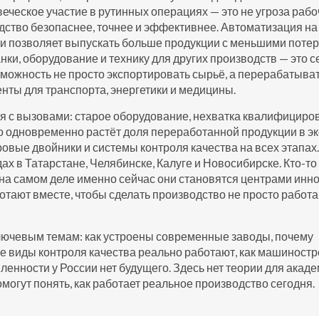
веческое участие в рутинных операциях
— это не угроза раб
одство безопаснее, точнее и эффективнее. Автоматизация на
 и позволяет выпускать больше продукции с меньшими потер
анки, оборудование и технику для других производств
— это с
ожность не просто экспортировать сырьё, а перерабатывать
енты для транспорта, энергетики и медицины.
я с вызовами: старое оборудование, нехватка квалифицир
Но одновременно растёт доля переработанной продукции в эк
вые двойники и системы контроля качества на всех этапах.
ах в Татарстане, Челябинске, Калуге и Новосибирске. Кто-то
о на самом деле именно сейчас они становятся центрами инн
отают вместе, чтобы сделать производство не просто работ
ключевым темам: как устроены современные заводы, почему
ие виды контроля качества реально работают, как машиност
ленности у России нет будущего. Здесь нет теории для акад
могут понять, как работает реальное производство сегодня.