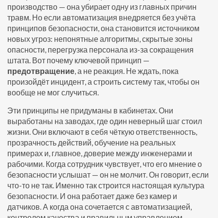
производство — она убирает одну из главных причин
травм. Но если автоматизация внедряется без учёта
принципов безопасности, она становится источником
новых угроз: непонятные алгоритмы, скрытые зоны
опасности, перегрузка персонала из-за сокращения
штата. Вот почему ключевой принцип —
предотвращение
, а не реакция. Не ждать, пока
произойдёт инцидент, а строить систему так, чтобы он
вообще не мог случиться.
Эти принципы не придуманы в кабинетах. Они
выработаны на заводах, где один неверный шаг стоил
жизни. Они включают в себя чёткую ответственность,
прозрачность действий, обучение на реальных
примерах и, главное, доверие между инженерами и
рабочими. Когда сотрудник чувствует, что его мнение о
безопасности услышат — он не молчит. Он говорит, если
что-то не так. Именно так строится настоящая культура
безопасности. И она работает даже без камер и
датчиков. А когда она сочетается с автоматизацией,
контролем качества и правильным управлением