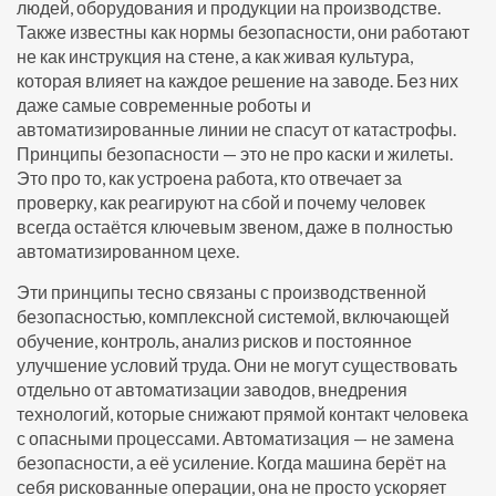
людей, оборудования и продукции на производстве
.
Также известны как
нормы безопасности
, они работают
не как инструкция на стене, а как живая культура,
которая влияет на каждое решение на заводе.
Без них
даже самые современные роботы и
автоматизированные линии не спасут от катастрофы.
Принципы безопасности — это не про каски и жилеты.
Это про то, как устроена работа, кто отвечает за
проверку, как реагируют на сбой и почему человек
всегда остаётся ключевым звеном, даже в полностью
автоматизированном цехе.
Эти принципы тесно связаны с
производственной
безопасностью
,
комплексной системой, включающей
обучение, контроль, анализ рисков и постоянное
улучшение условий труда
. Они не могут существовать
отдельно от
автоматизации заводов
,
внедрения
технологий, которые снижают прямой контакт человека
с опасными процессами
. Автоматизация — не замена
безопасности, а её усиление. Когда машина берёт на
себя рискованные операции, она не просто ускоряет