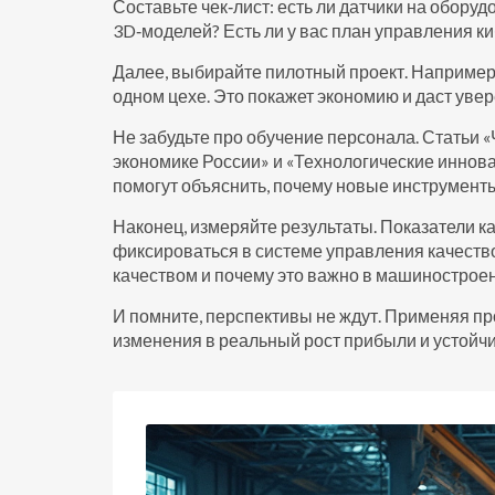
Составьте чек‑лист: есть ли датчики на обору
3D‑моделей? Есть ли у вас план управления к
Далее, выбирайте пилотный проект. Например
одном цехе. Это покажет экономию и даст уве
Не забудьте про обучение персонала. Статьи 
экономике России» и «Технологические инно
помогут объяснить, почему новые инструменты
Наконец, измеряйте результаты. Показатели к
фиксироваться в системе управления качеств
качеством и почему это важно в машиностроен
И помните, перспективы не ждут. Применяя пр
изменения в реальный рост прибыли и устойчи