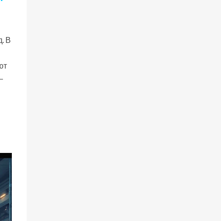
. В
ют
—