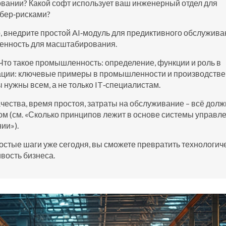
довании? Какой софт использует ваш инженерный отдел для
ибер‑рисками?
, внедрите простой AI‑модуль для предиктивного обслужива
ренность для масштабирования.
«Что такое промышленность: определение, функции и роль в
вации: ключевые примеры в промышленности и производстве
 нужны всем, а не только IT‑специалистам.
ачества, время простоя, затраты на обслуживание – всё дол
ом (см. «Сколько принципов лежит в основе системы управл
ии»).
остые шаги уже сегодня, вы сможете превратить технологич
вость бизнеса.