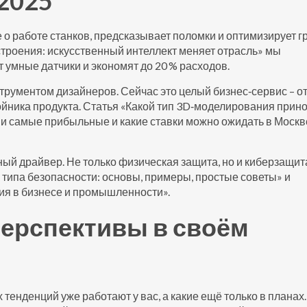
2025
 о работе станков, предсказывает поломки и оптимизирует 
троения: искусственный интеллект меняет отрасль» мы
умные датчики и экономят до 20 % расходов.
рументом дизайнеров. Сейчас это целый бизнес‑сервис – о
йника продукта. Статья «Какой тип 3D‑моделирования прин
ши самые прибыльные и какие ставки можно ожидать в Москве
ый драйвер. Не только физическая защита, но и киберзащит
 типа безопасности: основы, примеры, простые советы» и
я в бизнесе и промышленности».
перспективы в своём
 тенденций уже работают у вас, а какие ещё только в планах.