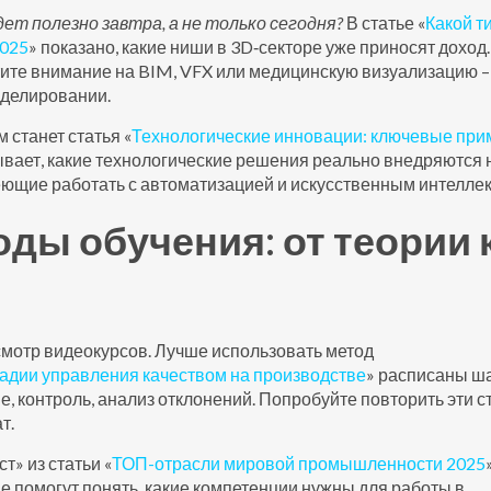
дет полезно завтра, а не только сегодня?
В статье «
Какой т
2025
» показано, какие ниши в 3D‑секторе уже приносят доход
тите внимание на BIM, VFX или медицинскую визуализацию –
оделировании.
станет статья «
Технологические инновации: ключевые при
ывает, какие технологические решения реально внедряются 
еющие работать с автоматизацией и искусственным интеллек
ы обучения: от теории 
смотр видеокурсов. Лучше использовать метод
адии управления качеством на производстве
» расписаны ша
, контроль, анализ отклонений. Попробуйте повторить эти с
т.
т» из статьи «
ТОП-отрасли мировой промышленности 2025
е помогут понять, какие компетенции нужны для работы в