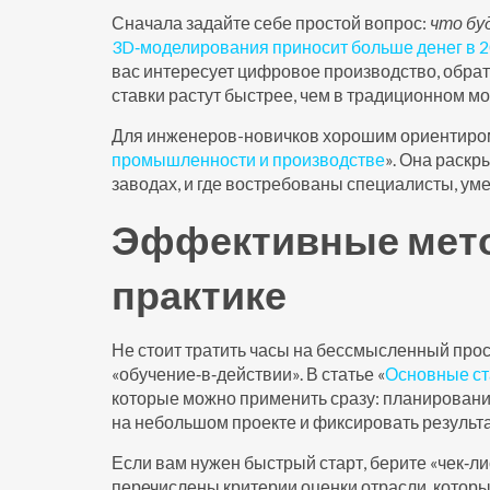
Сначала задайте себе простой вопрос:
что бу
3D‑моделирования приносит больше денег в 
вас интересует цифровое производство, обра
ставки растут быстрее, чем в традиционном м
Для инженеров-новичков хорошим ориентиром 
промышленности и производстве
». Она раскр
заводах, и где востребованы специалисты, ум
Эффективные метод
практике
Не стоит тратить часы на бессмысленный про
«обучение‑в‑действии». В статье «
Основные ст
которые можно применить сразу: планирование
на небольшом проекте и фиксировать результа
Если вам нужен быстрый старт, берите «чек‑лис
перечислены критерии оценки отрасли, которы