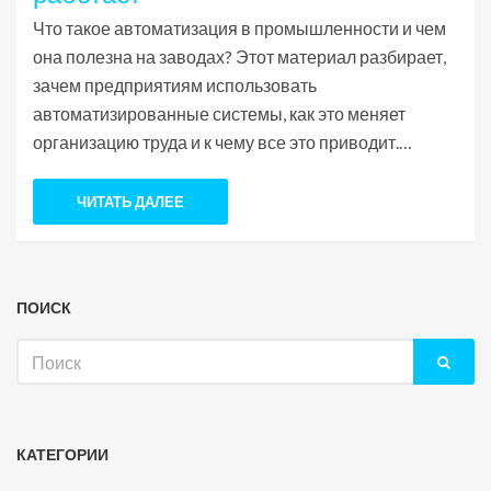
Что такое автоматизация в промышленности и чем
она полезна на заводах? Этот материал разбирает,
зачем предприятиям использовать
автоматизированные системы, как это меняет
организацию труда и к чему все это приводит.
Расскажем простым языком о реальных примерах
из жизни, интересных фактах и полезных советах
ЧИТАТЬ ДАЛЕЕ
для тех, кто сталкивается с производством. Узнайте,
чего ждать от современных технологий уже сейчас.
ПОИСК
Искать:
КАТЕГОРИИ