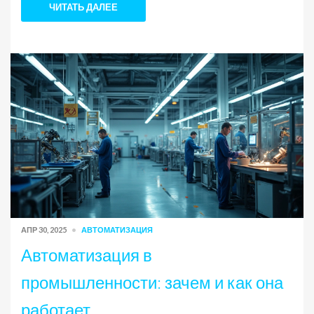
факты о роботизации и примеры из реальной жизни.
ЧИТАТЬ ДАЛЕЕ
Есть советы для тех, кто только задумывается о
переходе на автоматизированное производство.
Материал написан просто и понятно, чтобы каждый
мог быстро разобраться.
АПР 30, 2025
АВТОМАТИЗАЦИЯ
Автоматизация в
промышленности: зачем и как она
работает