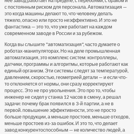
неё завод работает на пределе, с перебоями, с браком и
с постоянным риском для персонала. Автоматизация —
это когда машины делают то, что человеку делать
тяжело, опасно или просто неэффективно. И это не
фантастика — это то, что уже работает на каждом
современном заводе в России и за рубежом.
Когда вы слышите "автоматизация", часто думаете о
роботах-манипуляторах. Но на деле
промышленная
автоматизация
,
это комплекс систем: контроллеры,
датчики, программы и алгоритмы, которые работают как
единый организм
. Эти системы следят за температурой,
давлением, скоростью, геометрией детали — и если что-
то отклоняется от нормы, они сразу корректируют
процесс. Это не про увольнения. Это про то, чтобы
инженер не сидел у станка 12 часов в смену, а решал
задачи: почему брак появился в 3-й партии, а не в
первой.
повышение эффективности
,
это не просто
больше продукции, а меньше простоев, меньше отходов,
меньше простоев из-за ошибок
. И это то, что делает
завод конкурентоспособным — не количество людей, а