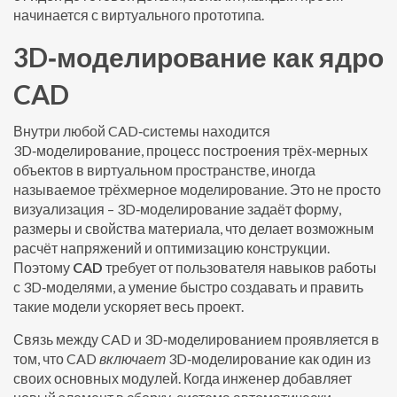
начинается с виртуального прототипа.
3D‑моделирование как ядро
CAD
Внутри любой CAD‑системы находится
3D‑моделирование
,
процесс построения трёх‑мерных
объектов в виртуальном пространстве
, иногда
называемое
трёхмерное моделирование
. Это не просто
визуализация – 3D‑моделирование задаёт форму,
размеры и свойства материала, что делает возможным
расчёт напряжений и оптимизацию конструкции.
Поэтому
CAD
требует от пользователя навыков работы
с 3D‑моделями, а умение быстро создавать и править
такие модели ускоряет весь проект.
Связь между CAD и 3D‑моделированием проявляется в
том, что CAD
включает
3D‑моделирование как один из
своих основных модулей. Когда инженер добавляет