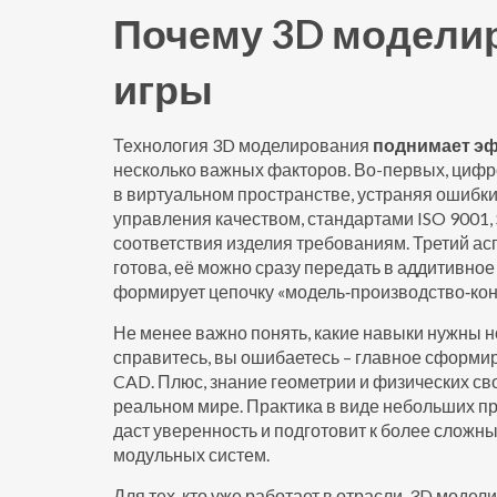
Почему 3D модели
игры
Технология 3D моделирования
поднимает э
несколько важных факторов. Во-первых, цифр
в виртуальном пространстве, устраняя ошибки
управления качеством
,
стандартами ISO 9001, 
соответствия изделия требованиям
. Третий а
готова, её можно сразу передать в аддитивн
формирует цепочку «модель‑производство‑конт
Не менее важно понять, какие навыки нужны н
справитесь, вы ошибаетесь – главное сформи
CAD. Плюс, знание геометрии и физических с
реальном мире. Практика в виде небольших пр
даст уверенность и подготовит к более сложны
модульных систем.
Для тех, кто уже работает в отрасли, 3D мо