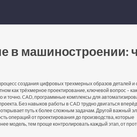
е в машиностроении: 
процесс создания цифровых трехмерных образов деталей и 
стном как
трёхмерное проектирование
, ключевой вопрос – ка
 и точно.
CAD
,
программные комплексы для автоматизиров
проекта
. Без навыков работы в CAD трудно двигаться вперёд
 открывает путь к более сложным задачам. Другой важный э
сть операций от проектирования до производства
, которые
чнее модель, тем проще контролировать каждый этап, от про