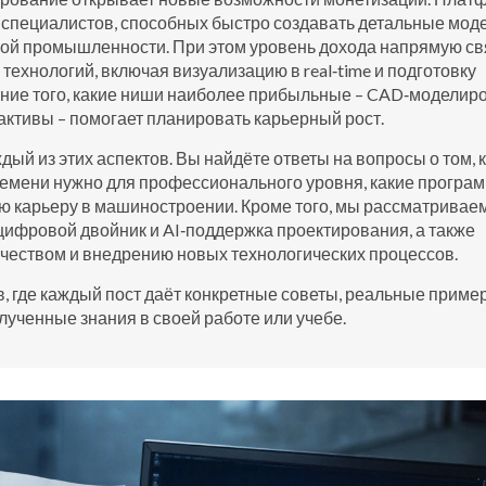
специалистов, способных быстро создавать детальные мод
ой промышленности. При этом уровень дохода напрямую св
ехнологий, включая визуализацию в real‑time и подготовку
ание того, какие ниши наиболее прибыльные – CAD‑моделир
ктивы – помогает планировать карьерный рост.
ый из этих аспектов. Вы найдёте ответы на вопросы о том, 
ремени нужно для профессионального уровня, какие програ
ую карьеру в машиностроении. Кроме того, мы рассматривае
цифровой двойник и AI‑поддержка проектирования, а также
чеством и внедрению новых технологических процессов.
, где каждый пост даёт конкретные советы, реальные приме
лученные знания в своей работе или учебе.