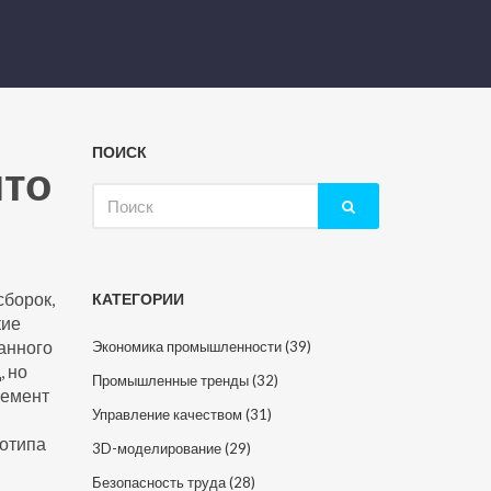
ПОИСК
что
Искать:
сборок,
КАТЕГОРИИ
кие
анного
Экономика промышленности
(39)
, но
Промышленные тренды
(32)
лемент
Управление качеством
(31)
тотипа
3D-моделирование
(29)
Безопасность труда
(28)