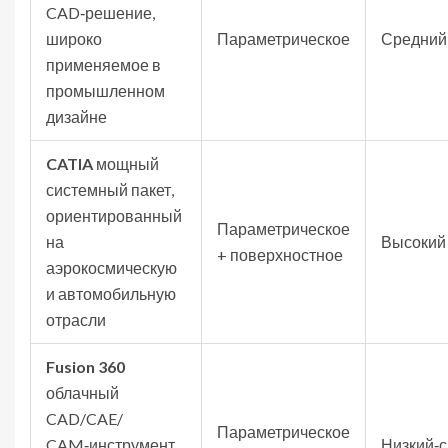
CAD‑решение,
широко
Параметрическое
Средний
применяемое в
промышленном
дизайне
CATIA
мощный
системный пакет,
ориентированный
Параметрическое
на
Высокий
+ поверхностное
аэрокосмическую
и автомобильную
отрасли
Fusion 360
облачный
CAD/CAE/
Параметрическое
CAM‑инструмент
Низкий‑