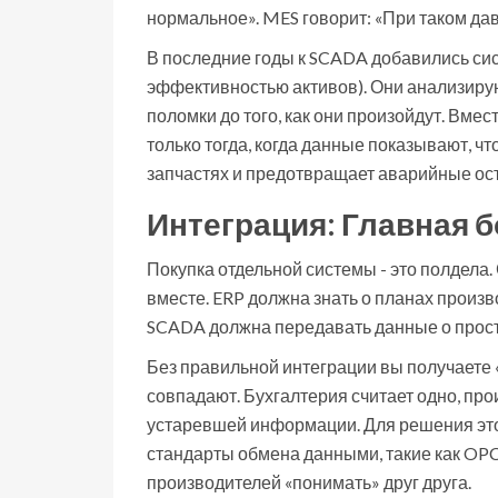
нормальное». MES говорит: «При таком д
В последние годы к SCADA добавились с
эффективностью активов
). Они анализиру
поломки до того, как они произойдут. Вме
только тогда, когда данные показывают, чт
запчастях и предотвращает аварийные ос
Интеграция: Главная 
Покупка отдельной системы - это полдела.
вместе. ERP должна знать о планах произ
SCADA должна передавать данные о прост
Без правильной интеграции вы получаете
совпадают. Бухгалтерия считает одно, про
устаревшей информации. Для решения это
стандарты обмена данными, такие как OP
производителей «понимать» друг друга.