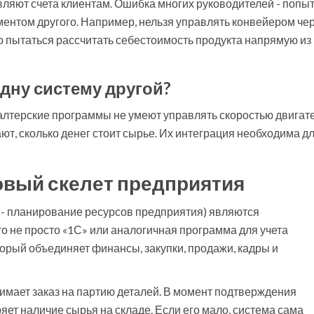
вляют счета клиентам. Ошибка многих руководителей - попы
ентом другого. Например, нельзя управлять конвейером че
 пытаться рассчитать себестоимость продукта напрямую из
дну систему другой?
алтерские программы не умеют управлять скоростью двигат
ют, сколько денег стоит сырье. Их интеграция необходима д
овый скелет предприятия
ng - планирование ресурсов предприятия
) являются
о не просто «1С» или аналогичная программа для учета
торый объединяет финансы, закупки, продажи, кадры и
имает заказ на партию деталей. В момент подтверждения
ет наличие сырья на складе. Если его мало, система сама