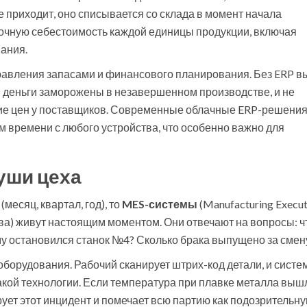
е приходит, оно списывается со склада в момент начала
точную себестоимость каждой единицы продукции, включая
вания.
равления запасами и финансового планирования. Без ERP в
ши деньги заморожены в незавершенном производстве, и не
ие цен у поставщиков. Современные облачные ERP-решени
м времени с любого устройства, что особенно важно для
уши цеха
месяц, квартал, год), то
MES-системы
(
Manufacturing Execut
ва
) живут настоящим моментом. Они отвечают на вопросы: ч
у остановился станок №4? Сколько брака выпущено за смен
борудования. Рабочий сканирует штрих-код детали, и систе
о какой технологии. Если температура при плавке металла выш
ует этот инцидент и помечает всю партию как подозрительну