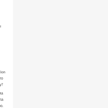
ы
я
ion
то
у?
ма
ла
ю.