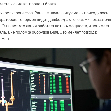
еста и снижать процент брака.
ачность процессов. Раньше начальнику смены приходилось
ператоров. Теперь он видит дашборд с ключевыми показател
Он знает, что линия работает на 85% мощности, и понимает, 
ла, а не поломка оборудования. Это меняет подход к
смен.