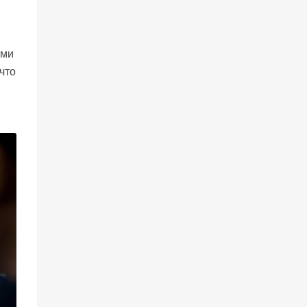
ями
что