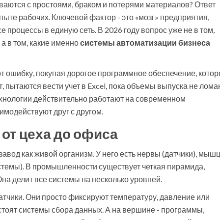
иваются с простоями, браком и потерями материалов? Ответ
опыте рабочих. Ключевой фактор - это «мозг» предприятия,
 процессы в единую сеть. В 2026 году вопрос уже не в том,
а в том, какие именно
системы автоматизации бизнеса
 ошибку, покупая дорогое программное обеспечение, котор
т, пытаются вести учет в Excel, пока объемы выпуска не лома
технологии действительно работают на современном
модействуют друг с другом.
от цеха до офиса
завод как живой организм. У него есть нервы (датчики), мыш
истемы). В промышленности существует четкая пирамида,
на делит все системы на несколько уровней.
атчики. Они просто фиксируют температуру, давление или
тоят системы сбора данных. А на вершине - программы,