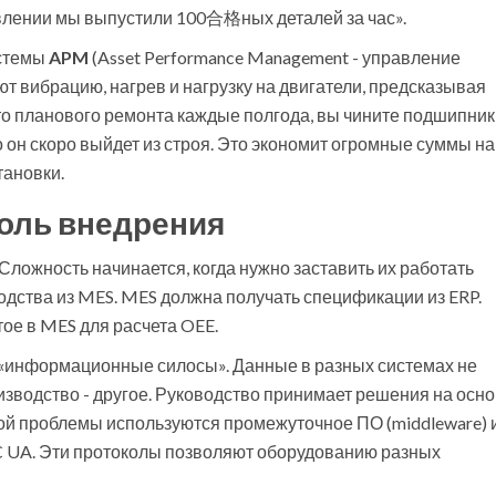
авлении мы выпустили 100合格ных деталей за час».
истемы
APM
(
Asset Performance Management - управление
ют вибрацию, нагрев и нагрузку на двигатели, предсказывая
сто планового ремонта каждые полгода, вы чините подшипник
о он скоро выйдет из строя. Это экономит огромные суммы на
тановки.
боль внедрения
 Сложность начинается, когда нужно заставить их работать
водства из MES. MES должна получать спецификации из ERP.
ое в MES для расчета OEE.
 «информационные силосы». Данные в разных системах не
изводство - другое. Руководство принимает решения на осн
й проблемы используются промежуточное ПО (middleware) 
C UA. Эти протоколы позволяют оборудованию разных