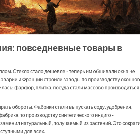
мия: повседневные товары в
ллом. Стекло стало дешевле - теперь им обшивали окна не
В Баварии и Франции строили заводы по производству оконног
илась: фарфор, плитка, посуда стали массово производиться
ать обороты. Фабрики стали выпускать соду, удобрения,
фабрика по производству синтетического индиго -
й заменил натуральный, получаемый из растений. Это сократ
оступными для всех.