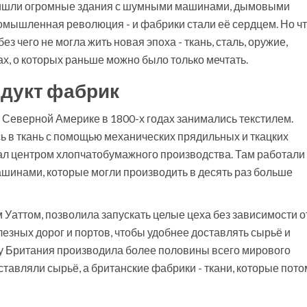
пришли огромные здания с шумными машинами, дымовыми
омышленная революция - и фабрики стали её сердцем. Но ч
ез чего не могла жить новая эпоха - ткань, сталь, оружие,
бах, о которых раньше можно было только мечтать.
одукт фабрик
Северной Америке в 1800-х годах занимались текстилем.
сь в ткань с помощью механических прядильных и ткацких
тал центром хлопчатобумажного производства. Там работали
ашинами, которые могли производить в десять раз больше
аттом, позволила запускать целые цеха без зависимости о
елезных дорог и портов, чтобы удобнее доставлять сырьё и
ду Британия производила более половины всего мирового
тавляли сырьё, а британские фабрики - ткани, которые пото