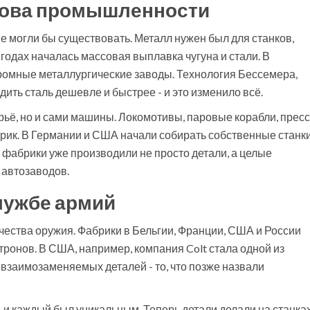
нова промышленности
е могли бы существовать. Металл нужен был для станков,
 годах началась массовая выплавка чугуна и стали. В
ромные металлургические заводы. Технология Бессемера,
ить сталь дешевле и быстрее - и это изменило всё.
рьё, но и сами машины. Локомотивы, паровые корабли, пресс
брик. В Германии и США начали собирать собственные станки
а фабрики уже производили не просто детали, а целые
 автозаводов.
лужбе армий
чества оружия. Фабрики в Бельгии, Франции, США и России
тронов. В США, например, компания Colt стала одной из
 взаимозаменяемых деталей - то, что позже назвали
 и каждый был уникальным. Теперь детали делали на станках