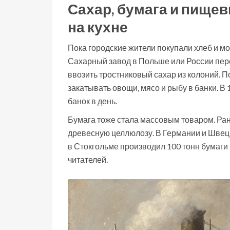
Сахар, бумага и пище
на кухне
Пока городские жители покупали хлеб и мо
Сахарный завод в Польше или России пере
ввозить тростниковый сахар из колоний. 
закатывать овощи, мясо и рыбу в банки. В
банок в день.
Бумага тоже стала массовым товаром. Ран
древесную целлюлозу. В Германии и Швеци
в Стокгольме производил 100 тонн бумаги 
читателей.