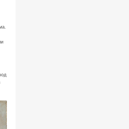
ма.
ли
вод
в