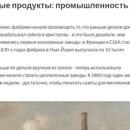
вые продукты: промышленность
локо, фабрики начали производить то, что раньше делали до
рабатывал свёклу в кристаллы - и это было дешевле, чем
Появились первые консервные заводы: в Франции и США ста
 1830-х годах фабрика в Нью-Йорке выпускала по 10 тысяч
ьше её делали вручную из тряпок - теперь использовали
и начали строить целлюлозные заводы. К 1880 году один за
в неделю - достаточно, чтобы печатать газеты для миллионо