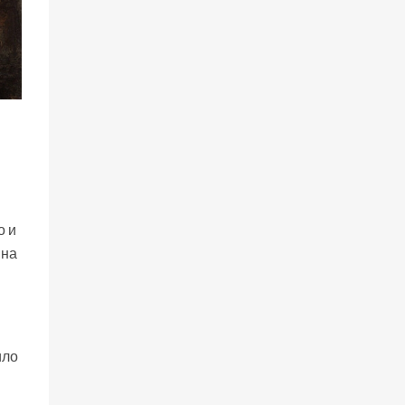
о и
 на
ило