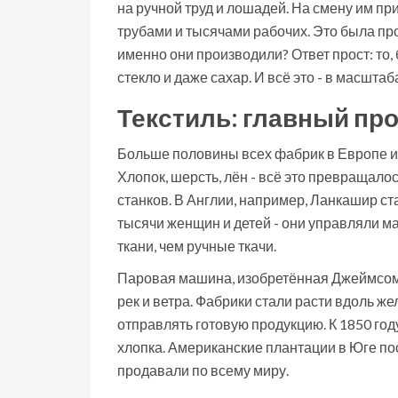
на ручной труд и лошадей. На смену им 
трубами и тысячами рабочих. Это была пр
именно они производили? Ответ прост: то, б
стекло и даже сахар. И всё это - в масшта
Текстиль: главный пр
Больше половины всех фабрик в Европе и 
Хлопок, шерсть, лён - всё это превращало
станков. В Англии, например, Ланкашир с
тысячи женщин и детей - они управляли м
ткани, чем ручные ткачи.
Паровая машина, изобретённая Джеймсом У
рек и ветра. Фабрики стали расти вдоль ж
отправлять готовую продукцию. К 1850 го
хлопка. Американские плантации в Юге пос
продавали по всему миру.