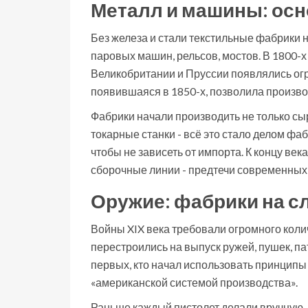
Металл и машины: ос
Без железа и стали текстильные фабрики н
паровых машин, рельсов, мостов. В 1800-х
Великобритании и Пруссии появлялись ог
появившаяся в 1850-х, позволила производ
Фабрики начали производить не только сы
токарные станки - всё это стало делом фа
чтобы не зависеть от импорта. К концу век
сборочные линии - предтечи современных
Оружие: фабрики на с
Войны XIX века требовали огромного коли
перестроились на выпуск ружей, пушек, па
первых, кто начал использовать принципы
«американской системой производства».
Раньше каждый пистолет делали вручную -