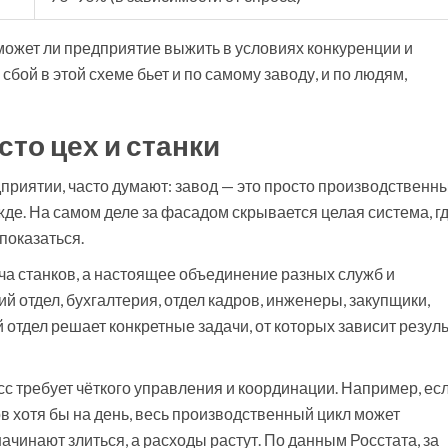
может ли предприятие выжить в условиях конкуренции и
бой в этой схеме бьет и по самому заводу, и по людям,
сто цех и станки
едприятии, часто думают: завод — это просто производственн
де. На самом деле за фасадом скрывается целая система, г
показаться.
куча станков, а настоящее объединение разных служб и
 отдел, бухгалтерия, отдел кадров, инженеры, закупщики,
 отдел решает конкретные задачи, от которых зависит резуль
с требует чёткого управления и координации. Например, ес
в хотя бы на день, весь производственный цикл может
ачинают злиться, а расходы растут. По данным Росстата, за