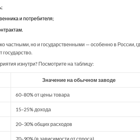
ь;
венника и потребителя;
онтрактам.
ько частными, но и государственными — особенно в России, г
 государство.
риятия изнутри? Посмотрите на таблицу:
Значение на обычном заводе
60–80% от цены товара
15–25% дохода
20–30% общих расходов
70–90% (в зависимости от спроса)