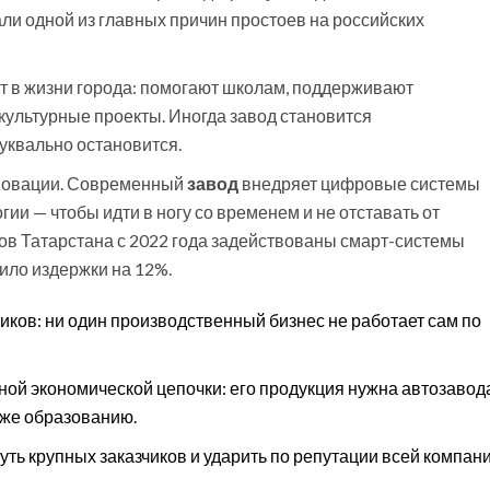
али одной из главных причин простоев на российских
ют в жизни города: помогают школам, поддерживают
культурные проекты. Иногда завод становится
буквально остановится.
нновации. Современный
завод
внедряет цифровые системы
гии — чтобы идти в ногу со временем и не отставать от
дов Татарстана с 2022 года задействованы смарт-системы
ило издержки на 12%.
иков: ни один производственный бизнес не работает сам по
ной экономической цепочки: его продукция нужна автозавод
аже образованию.
уть крупных заказчиков и ударить по репутации всей компани