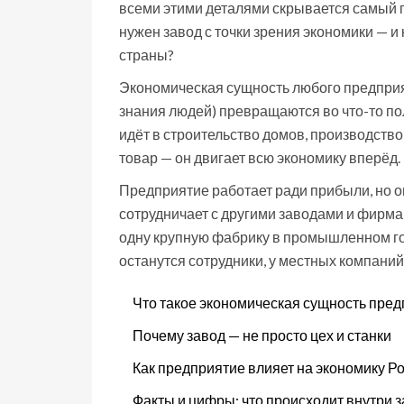
всеми этими деталями скрывается самый г
нужен завод с точки зрения экономики — и
страны?
Экономическая сущность любого предприяти
знания людей) превращаются во что-то по
идёт в строительство домов, производство
товар — он двигает всю экономику вперёд.
Предприятие работает ради прибыли, но он
сотрудничает с другими заводами и фирмам
одну крупную фабрику в промышленном гор
останутся сотрудники, у местных компаний
Что такое экономическая сущность пре
Почему завод — не просто цех и станки
Как предприятие влияет на экономику Р
Факты и цифры: что происходит внутри 