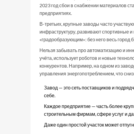
2023 год сбои в снабжении материалов ст
предприятиях.
В-третьих, крупные заводы часто участву
инфраструктуру, развивают спортивные и 
«градообразующим»: без него весь город 
Нельзя забывать про автоматизацию и и
учёта, использует роботов и новые техноло
конкурентов. Например, на одном из заво
управления энергопотреблением, что сниз
Завод — это сеть поставщиков и подрядч
себе.
Каждое предприятие — часть более круп
строительным фирмам, сфере услуг и д
Даже один простой участок может отпугн