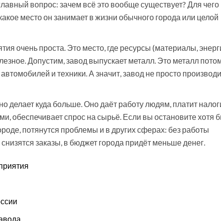
лавный вопрос: зачем всё это вообще существует? Для чего
 какое место он занимает в жизни обычного города или целой
я очень проста. Это место, где ресурсы (материалы, энерг
лезное. Допустим, завод выпускает металл. Это металл пото
 автомобилей и техники. А значит, завод не просто производ
о делает куда больше. Оно даёт работу людям, платит налог
и, обеспечивает спрос на сырьё. Если вы остановите хотя 
оде, потянутся проблемы и в других сферах: без работы
 снизятся заказы, в бюджет города придёт меньше денег.
дприятия
оссии
завода