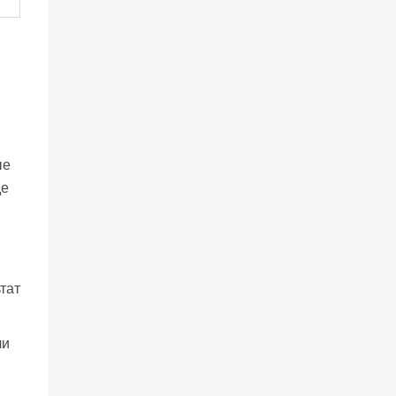
ые
де
тат
ли